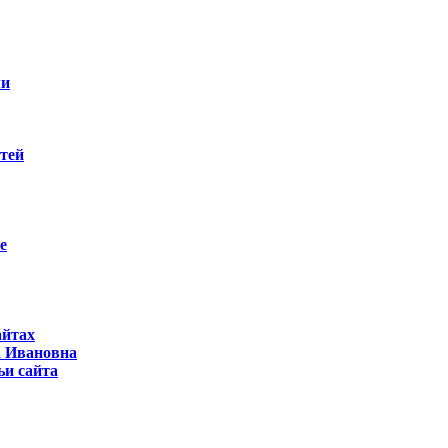
ми
етей
е
айтах
а Ивановна
ьи сайта