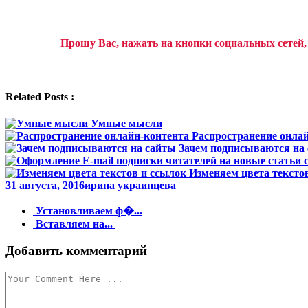
Прошу Вас, нажать на кнопки социальных сетей
Related Posts :
Умные мысли
Распространение онла
Зачем подписываются на
Изменяем цвета тексто
31 августа, 2016
ирина украинцева
Навигация
Установливаем ф�...
Вставляем на...
по
записи
Добавить комментарий