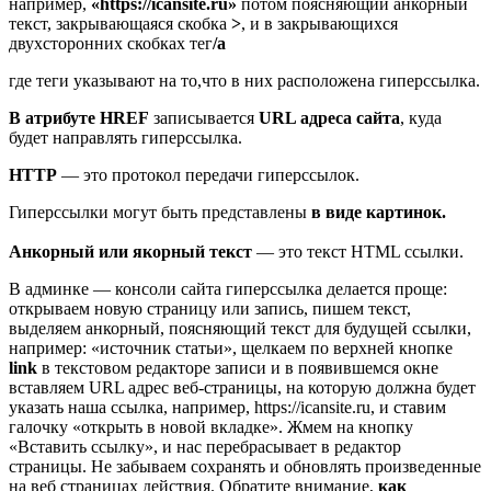
например,
«https://icansite.ru»
потом поясняющий анкорный
текст, закрывающаяся скобка
>
, и в закрывающихся
двухсторонних скобках тег
/a
где теги
указывают на то,что в них расположена гиперссылка.
В атрибуте HREF
записывается
URL адреса сайта
, куда
будет направлять гиперссылка.
HTTP
— это протокол передачи гиперссылок.
Гиперссылки могут быть представлены
в виде картинок.
Анкорный или якорный текст
— это текст HTML ссылки.
В админке — консоли сайта гиперссылка делается проще:
открываем новую страницу или запись, пишем текст,
выделяем анкорный, поясняющий текст для будущей ссылки,
например: «источник статьи», щелкаем по верхней кнопке
link
в текстовом редакторе записи и в появившемся окне
вставляем URL адрес веб-страницы, на которую должна будет
указать наша ссылка, например, https://icansite.ru, и ставим
галочку «открыть в новой вкладке». Жмем на кнопку
«Вставить ссылку», и нас перебрасывает в редактор
страницы. Не забываем сохранять и обновлять произведенные
на веб страницах действия. Обратите внимание,
как