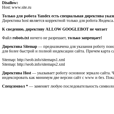
Disallow:
Host: www.site.ru
Только для робота Yandex есть специальная директива указ
Директива host является корректной только для робота Яндекса.
К сведению, директиву ALLOW GOOGLEBOT не читает
Файл
robots.txt
ничего не разрешает,
только запрещает!
Директива Sitemap
— предназначена для указания роботу поиск
для более быстрой и полной индексации сайта. Причем карта са
Sitemap: http://seob.info/sitemaps1.xml
Sitemap: http://seob.info/sitemaps2.xml
Директива Host
— указывает роботу основное зеркало сайта. Чт
индексировать как минимум две версии сайт с www и без. Пока
Спецсимвол *
— заменяет любую последовательность символов