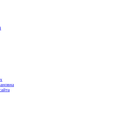
й
ах
вановна
сайта