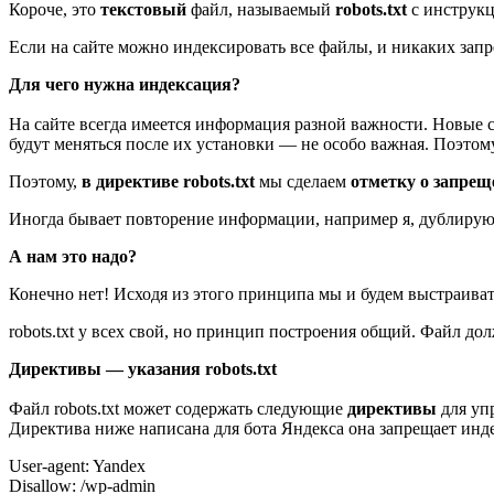
Короче, это
текстовый
файл, называемый
robots.txt
с инструкц
Если на сайте можно индексировать все файлы, и никаких запр
Для чего нужна индексация?
На сайте всегда имеется информация разной важности. Новые 
будут меняться после их установки — не особо важная. Поэтом
Поэтому,
в директиве robots.txt
мы сделаем
отметку о запре
Иногда бывает повторение информации, например я, дублирую 
А нам это надо?
Конечно нет! Исходя из этого принципа мы и будем выстраива
robots.txt у всех свой, но принцип построения общий. Файл дол
Директивы — указания robots.txt
Файл robots.txt может содержать следующие
директивы
для упр
Директива ниже написана для бота Яндекса она запрещает ин
User-agent: Yandex
Disallow: /wp-admin