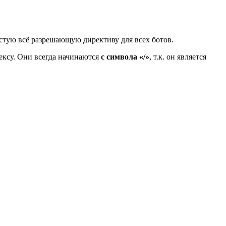
устую всё разрешающую директиву для всех ботов.
ексу. Они всегда начинаются
с символа «/»
, т.к. он является