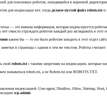
ией для поисковых роботов, находящийся в корневой директории
етов для индексации нет, тогда
делаем пустой файл robots.txt
и 
статьи — это важная информация, которая индексируется робота
у нет смысла утруждать роботов каждый раз заглядывать в этот 
щении
каким бы — то ни было роботам заходить в этот отдел сайт
заметки в страницы с одним и тем же текстом. Роботы считают 
ть свой
robots.txt
с такими запретами на индексацию, которые н
жен называться robots.txt, а не Robots.txt или ROBOTS.TXT.
авления индексацией: User-agent, Disallow, Allow, Sitemap, Host, 
дексацию
wp-admin