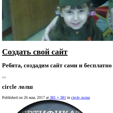
Создать свой сайт
Ребята, создадим сайт сами и бесплатно
Toggle
navigation
circle лолш
Published on
26 мая, 2017
at
381 × 381
in
circle лолш