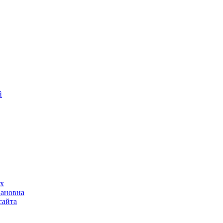
й
ах
вановна
сайта